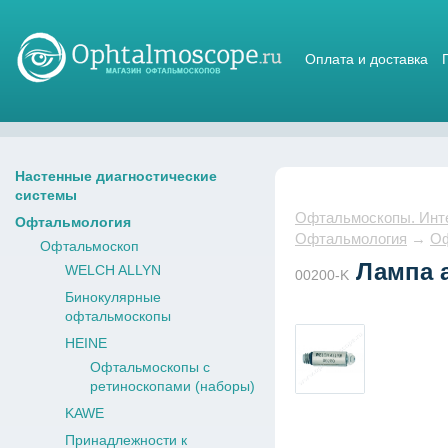
Оплата и доставка
Магазин стетоскопов
Настенные диагностические
системы
Офтальмоскопы. Интер
Офтальмология
Офтальмология
→
Оф
Офтальмоскоп
Лампа а
WELCH ALLYN
00200-K
Бинокулярные
офтальмоскопы
HEINE
Офтальмоскопы с
ретиноскопами (наборы)
KAWE
Принадлежности к