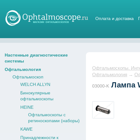
Оплата и доставка
Магазин стетоскопов
Настенные диагностические
системы
Офтальмоскопы. Интер
Офтальмология
Офтальмология
→
Оф
Офтальмоскоп
Лампа W
WELCH ALLYN
03000-K
Бинокулярные
офтальмоскопы
HEINE
Офтальмоскопы с
ретиноскопами (наборы)
KAWE
Принадлежности к