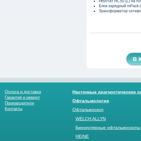
Реостат НС50
(L
) на г
Блок зарядный mPack
(
Трансформатор сетев
В 
Оплата и доставка
Настенные диагностические 
Гарантия и ремонт
Офтальмология
Производители
Контакты
Офтальмоскоп
WELCH ALLYN
Бинокулярные офтальмоскопы
HEINE