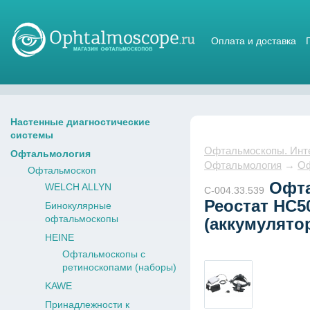
Оплата и доставка
Магазин стетоскопов
Настенные диагностические
системы
Офтальмоскопы. Интер
Офтальмология
Офтальмология
→
Оф
Офтальмоскоп
Офта
WELCH ALLYN
С-004.33.539
Реостат НС5
Бинокулярные
офтальмоскопы
(аккумулято
HEINE
Офтальмоскопы с
ретиноскопами (наборы)
KAWE
Принадлежности к