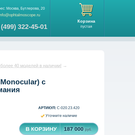
рес:
Москва
,
Бутлерова, 20
info@ophtalmoscope.ru
Корзина
 (499) 322-45-01
пустая
 более 40 моделей в наличии!
→
Monocular) с
рмания
АРТИКУЛ:
С-020.23.420
Уточните наличие
В КОРЗИНУ
187 000
руб.