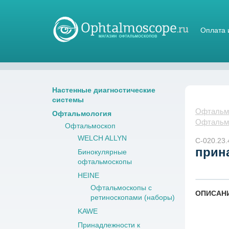
Оплата 
Магазин стетоскопов
Настенные диагностические
системы
Офтальмо
Офтальмология
Офтальм
Офтальмоскоп
WELCH ALLYN
С-020.23.
прина
Бинокулярные
офтальмоскопы
HEINE
Офтальмоскопы с
ОПИСАН
ретиноскопами (наборы)
KAWE
Принадлежности к