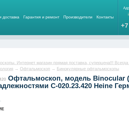
Ад
и доставка
Гарантия и ремонт
Производители
Контакты
+7
скопы. Интернет магазин прямая поставка, суперцена!!! Всегда
ология
→
Офтальмоскоп
→
Бинокулярные офтальмоскопы
Офтальмоскоп, модель Binocular (
420
длежностями С-020.23.420 Heine Ге
ИЕ