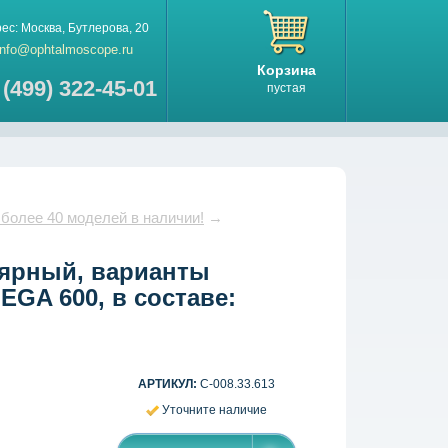
рес:
Москва
,
Бутлерова, 20
info@ophtalmoscope.ru
Корзина
 (499) 322-45-01
пустая
 более 40 моделей в наличии!
→
ярный, варианты
GA 600, в составе:
АРТИКУЛ:
С-008.33.613
Уточните наличие