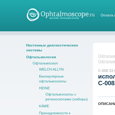
Оплата 
Магазин стетоскопов
Настенные диагностические
системы
Офтальмо
Офтальмология
Офтальм
Офтальмоскоп
WELCH ALLYN
С-008.33.
испо
Бинокулярные
офтальмоскопы
С-008
HEINE
Офтальмоскопы с
ретиноскопами (наборы)
ОПИСАН
KAWE
Принадлежности к