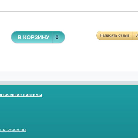
Написать отзыв
З
В КОРЗИНУ
0
стические системы
тальмоскопы