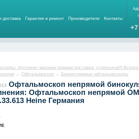
Ад
и доставка
Гарантия и ремонт
Производители
Контакты
+7
скопы. Интернет магазин прямая поставка, суперцена!!! Всегда
ология
→
Офтальмоскоп
→
Бинокулярные офтальмоскопы
Офтальмоскоп непрямой бинокул
613
лнения: Офтальмоскоп непрямой OME
.33.613 Heine Германия
ИЕ