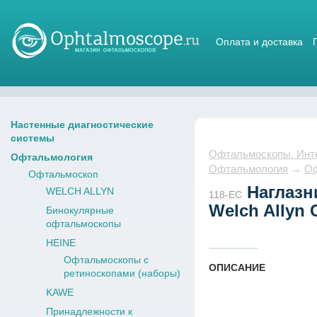
Оплата и доставка
Магазин стетоскопов
Настенные диагностические
системы
Офтальмоскопы. Интер
Офтальмология
Офтальмология
→
Оф
Офтальмоскоп
Наглазни
WELCH ALLYN
118-EC
Welch Allyn
Бинокулярные
офтальмоскопы
HEINE
Офтальмоскопы с
ОПИСАНИЕ
ретиноскопами (наборы)
KAWE
Принадлежности к