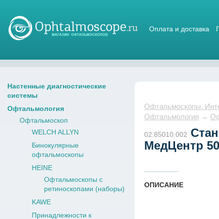
Оплата и доставка
Магазин стетоскопов
Настенные диагностические
системы
Офтальмоскопы. Интер
Офтальмология
Офтальмология
→
Оф
Офтальмоскоп
Стан
WELCH ALLYN
02.85010.002
МедЦентр 50
Бинокулярные
офтальмоскопы
HEINE
Офтальмоскопы с
ОПИСАНИЕ
ретиноскопами (наборы)
KAWE
Принадлежности к