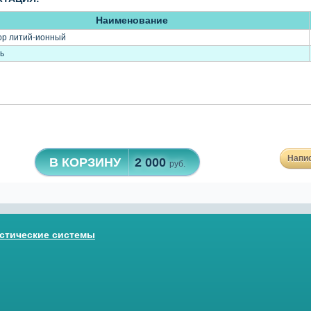
Наименование
ор литий-ионный
ь
Напи
В КОРЗИНУ
2 000
руб.
стические системы