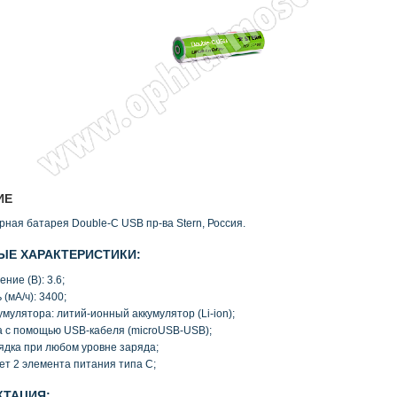
ИЕ
рная батарея Double-C USB пр-ва Stern, Россия.
Е ХАРАКТЕРИСТИКИ:
ение
(
В): 3.6;
ь
(
мА/ч): 3400;
кумулятора: литий-ионный аккумулятор
(Li
-ion);
а с помощью USB-кабеля
(microUSB
-USB);
ядка при любом уровне заряда;
ет 2 элемента питания типа C;
КТАЦИЯ: