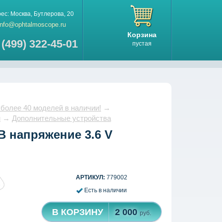
рес:
Москва
,
Бутлерова, 20
info@ophtalmoscope.ru
Корзина
 (499) 322-45-01
пустая
 более 40 моделей в наличии!
→
м
→
Дополнительные устройства
B напряжение 3.6 V
АРТИКУЛ:
779002
Есть в наличии
В КОРЗИНУ
2 000
руб.