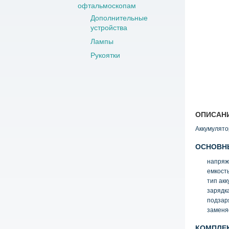
офтальмоскопам
Дополнительные
устройства
Лампы
Рукоятки
ОПИСАН
Аккумулято
ОСНОВНЫ
напряж
емкост
тип ак
зарядк
подзар
заменя
КОМПЛЕ