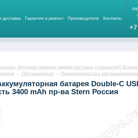
Ад
и доставка
Гарантия и ремонт
Производители
Контакты
+7
скопы. Интернет магазин прямая поставка, суперцена!!! Всегда
ология
→
Офтальмоскоп
→
Принадлежности к офтальмоскопа
ккумуляторная батарея Double-C US
ть 3400 mAh пр-ва Stern Россия