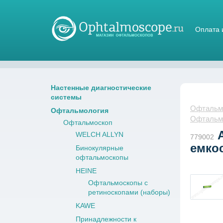
Оплата 
Магазин стетоскопов
Настенные диагностические
системы
Офтальмо
Офтальмология
Офтальм
Офтальмоскоп
А
WELCH ALLYN
779002
емкос
Бинокулярные
офтальмоскопы
HEINE
Офтальмоскопы с
ретиноскопами (наборы)
KAWE
Принадлежности к