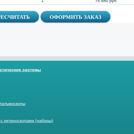
1
76 880 руб.
стические системы
тальмоскопы
с ретиноскопами (наборы)