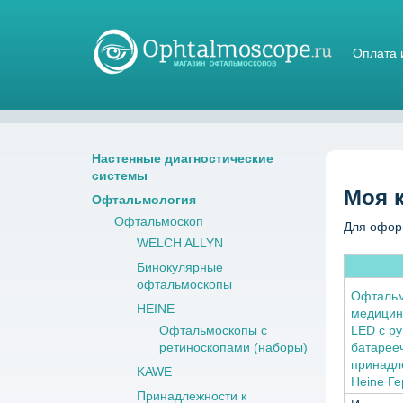
Оплата 
Магазин стетоскопов
Настенные диагностические
системы
Моя 
Офтальмология
Офтальмоскоп
Для офор
WELCH ALLYN
Бинокулярные
офтальмоскопы
Офтальм
HEINE
медицин
Офтальмоскопы с
LED с ру
ретиноскопами (наборы)
батарее
принадл
KAWE
Heine Г
Принадлежности к