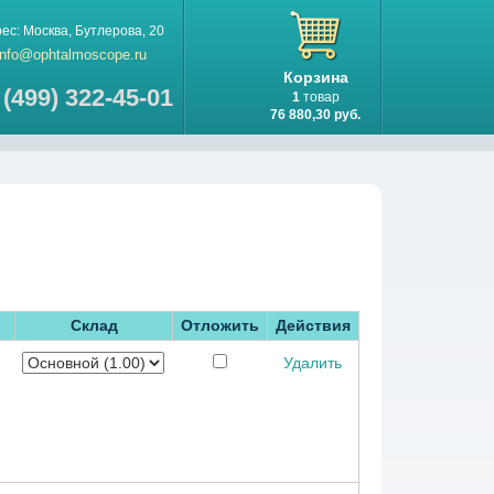
рес:
Москва
,
Бутлерова, 20
info@ophtalmoscope.ru
Корзина
 (499) 322-45-01
1
товар
76 880,30 руб.
Склад
Отложить
Действия
Удалить