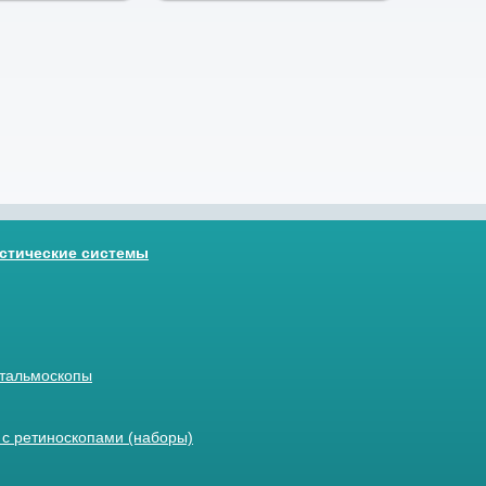
стические системы
тальмоскопы
с ретиноскопами (наборы)