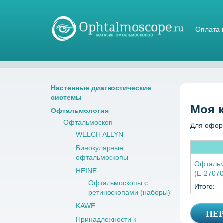
Оплата 
Магазин стетоскопов
Настенные диагностические
системы
Моя 
Офтальмология
Офтальмоскоп
Для офор
WELCH ALLYN
Бинокулярные
офтальмоскопы
Офтальм
HEINE
(E-2707
Офтальмоскопы с
Итого:
ретиноскопами (наборы)
KAWE
Принадлежности к