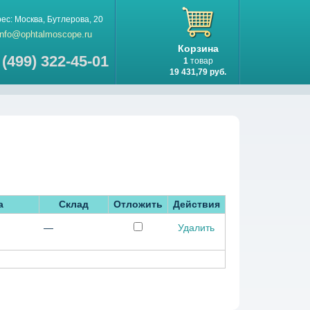
рес:
Москва
,
Бутлерова, 20
info@ophtalmoscope.ru
Корзина
 (499) 322-45-01
1
товар
19 431,79 руб.
а
Склад
Отложить
Действия
—
Удалить