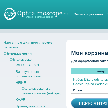
Оплата и доставка
Магазин стетоскопов
Настенные диагностические
системы
Моя корзина
Офтальмология
Офтальмоскоп
Для оформления заказ
WELCH ALLYN
Товар
Бинокулярные
офтальмоскопы
Набор Elite с офталь
HEINE
Coaxial пр-ва Welch A
Офтальмоскопы с
Итого:
ретиноскопами (наборы)
KAWE
Принадлежности к