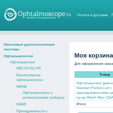
Оплата и доставка
Магазин стетоскопов
Настенные диагностические
системы
Моя корзина
Офтальмология
Офтальмоскоп
Для оформления заказ
WELCH ALLYN
Товар
Бинокулярные
офтальмоскопы
Офтальмоскоп диагно
HEINE
Standart Pocket Led с
Офтальмоскопы с
принадлежностями ц
ретиноскопами (наборы)
пр-ва Welch Allyn СШ
Итого:
KAWE
Принадлежности к