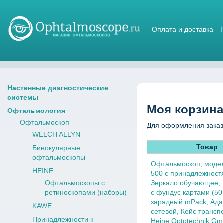
Оплата и доставка
Магазин стетоскопов
Настенные диагностические
системы
Моя корзина
Офтальмология
Офтальмоскоп
Для оформления заказ
WELCH ALLYN
Товар
Бинокулярные
офтальмоскопы
Офтальмоскоп, мод
HEINE
500 с принадлежност
Офтальмоскопы с
Зеркало обучающее,
ретиноскопами (наборы)
с фундус картами (50 
зарядный mPack, Ада
KAWE
сетевой, Кейс трансп
Принадлежности к
Heine Optotechnik G