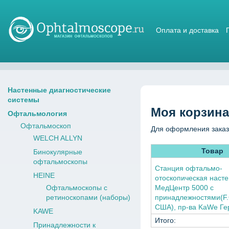
Оплата и доставка
Магазин стетоскопов
Настенные диагностические
системы
Моя корзина
Офтальмология
Офтальмоскоп
Для оформления заказ
WELCH ALLYN
Товар
Бинокулярные
офтальмоскопы
Станция офтальмо-
HEINE
отоскопическая наст
Офтальмоскопы с
МедЦентр 5000 с
ретиноскопами (наборы)
принадлежностями(F.
США), пр-ва KaWe Г
KAWE
Итого:
Принадлежности к