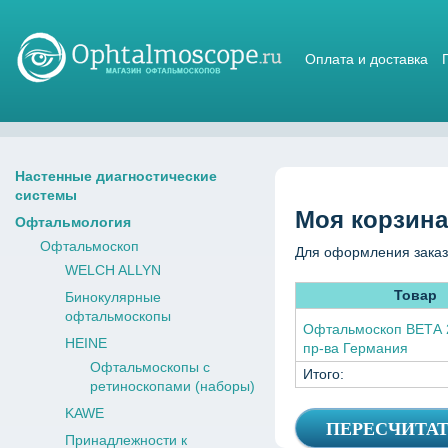
Оплата и доставка
Магазин стетоскопов
Настенные диагностические
системы
Моя корзина
Офтальмология
Офтальмоскоп
Для оформления заказ
WELCH ALLYN
Товар
Бинокулярные
офтальмоскопы
Офтальмоскоп ВЕТА 2
HEINE
пр-ва Германия
Офтальмоскопы с
Итого:
ретиноскопами (наборы)
KAWE
Принадлежности к