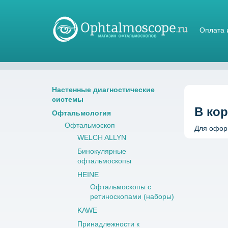
Оплата 
Магазин стетоскопов
Настенные диагностические
системы
В кор
Офтальмология
Офтальмоскоп
Для оформ
WELCH ALLYN
Бинокулярные
офтальмоскопы
HEINE
Офтальмоскопы с
ретиноскопами (наборы)
KAWE
Принадлежности к