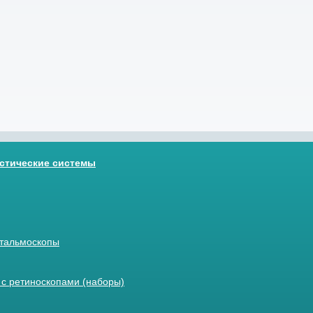
стические системы
тальмоскопы
с ретиноскопами (наборы)