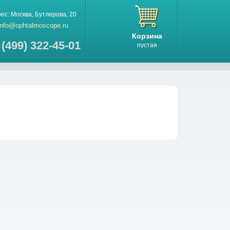
рес:
Москва
,
Бутлерова, 20
info@ophtalmoscope.ru
Корзина
 (499) 322-45-01
пустая