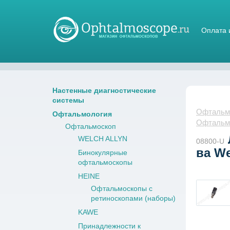
Оплата 
Магазин стетоскопов
Настенные диагностические
системы
Офтальмо
Офтальмология
Офтальм
Офтальмоскоп
WELCH ALLYN
08800-U
ва We
Бинокулярные
офтальмоскопы
HEINE
Офтальмоскопы с
ретиноскопами (наборы)
KAWE
Принадлежности к