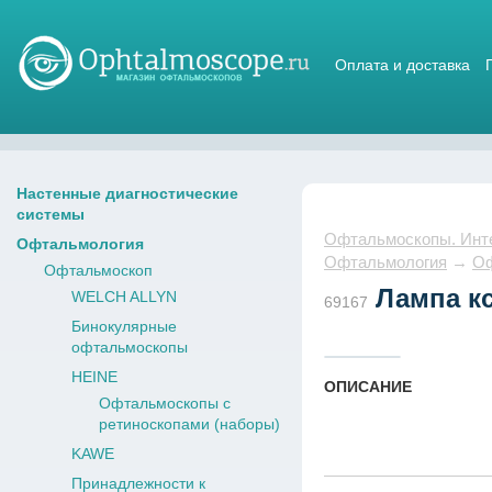
Оплата и доставка
Магазин стетоскопов
Настенные диагностические
системы
Офтальмоскопы. Интер
Офтальмология
Офтальмология
→
Оф
Офтальмоскоп
Лампа кс
WELCH ALLYN
69167
Бинокулярные
офтальмоскопы
HEINE
ОПИСАНИЕ
Офтальмоскопы с
ретиноскопами (наборы)
KAWE
Принадлежности к