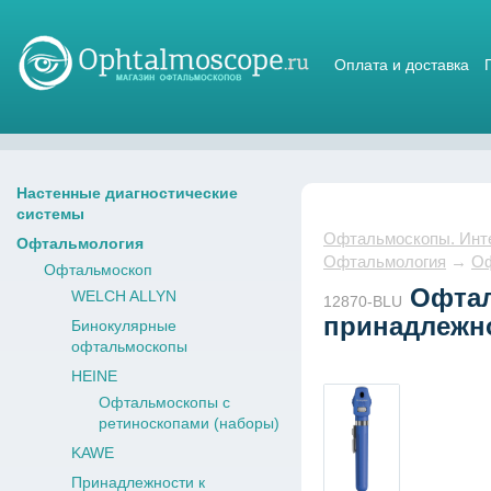
Оплата и доставка
Магазин стетоскопов
Настенные диагностические
системы
Офтальмоскопы. Интер
Офтальмология
Офтальмология
→
Оф
Офтальмоскоп
Офталь
WELCH ALLYN
12870-BLU
принадлежно
Бинокулярные
офтальмоскопы
HEINE
Офтальмоскопы с
ретиноскопами (наборы)
KAWE
Принадлежности к