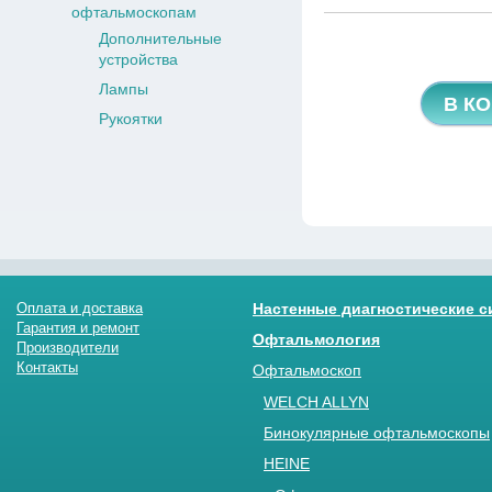
офтальмоскопам
Дополнительные
устройства
Лампы
В К
Рукоятки
Оплата и доставка
Настенные диагностические 
Гарантия и ремонт
Офтальмология
Производители
Контакты
Офтальмоскоп
WELCH ALLYN
Бинокулярные офтальмоскопы
HEINE