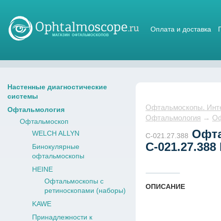
Оплата и доставка
Магазин стетоскопов
Настенные диагностические
системы
Офтальмоскопы. Интер
Офтальмология
Офтальмология
→
Оф
Офтальмоскоп
Офта
WELCH ALLYN
С-021.27.388
С-021.27.388
Бинокулярные
офтальмоскопы
HEINE
Офтальмоскопы с
ОПИСАНИЕ
ретиноскопами (наборы)
KAWE
Принадлежности к