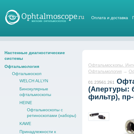
Оплата и доставка
Магазин стетоскопов
Настенные диагностические
системы
Офтальмоскопы. Интер
Офтальмология
Офтальмология
→
Оф
Офтальмоскоп
Офта
WELCH ALLYN
01.23561.261
(Апертуры: б
Бинокулярные
офтальмоскопы
фильтр), пр
HEINE
Офтальмоскопы с
ретиноскопами (наборы)
KAWE
Принадлежности к