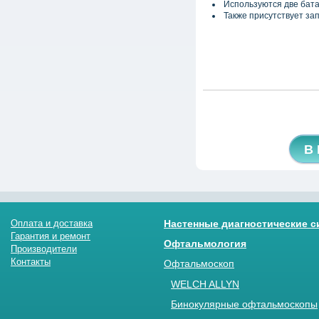
Используются две батар
Также присутствует за
В
Оплата и доставка
Настенные диагностические 
Гарантия и ремонт
Офтальмология
Производители
Контакты
Офтальмоскоп
WELCH ALLYN
Бинокулярные офтальмоскопы