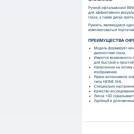
Ручной офтальмоскоп BI
для эффективного визуаль
глаза, а также диска зрите
Рукоять, являющаяся одн
комплектоваться портати
ПРЕИМУЩЕСТВА ОФТ
Модель формирует кач
диагностики глаза.
Имеется возможность п
для быстрой и простой
Нанесенное на оптику 
изображение.
Яркое интенсивное ос
типа HEINE XHL.
Специально настроенны
Качество исследовани
Линза +3D
(
заказывает
Удобный и долговечный