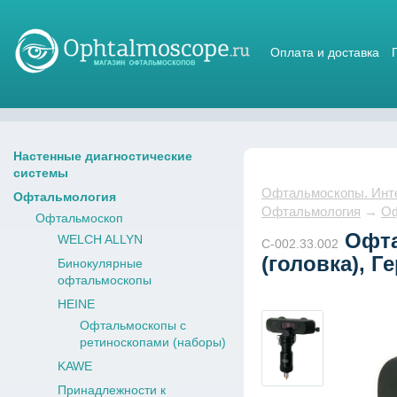
Оплата и доставка
Магазин стетоскопов
Настенные диагностические
системы
Офтальмоскопы. Интер
Офтальмология
Офтальмология
→
Оф
Офтальмоскоп
Офта
WELCH ALLYN
С-002.33.002
(головка), Г
Бинокулярные
офтальмоскопы
HEINE
Офтальмоскопы с
ретиноскопами (наборы)
KAWE
Принадлежности к