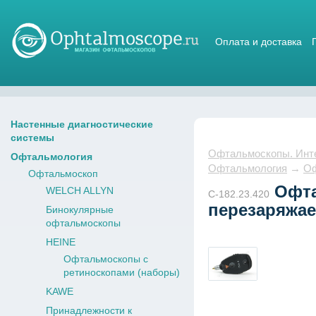
Оплата и доставка
Магазин стетоскопов
Настенные диагностические
системы
Офтальмоскопы. Интер
Офтальмология
Офтальмология
→
Оф
Офтальмоскоп
Офта
WELCH ALLYN
C-182.23.420
перезаряжае
Бинокулярные
офтальмоскопы
HEINE
Офтальмоскопы с
ретиноскопами (наборы)
KAWE
Принадлежности к