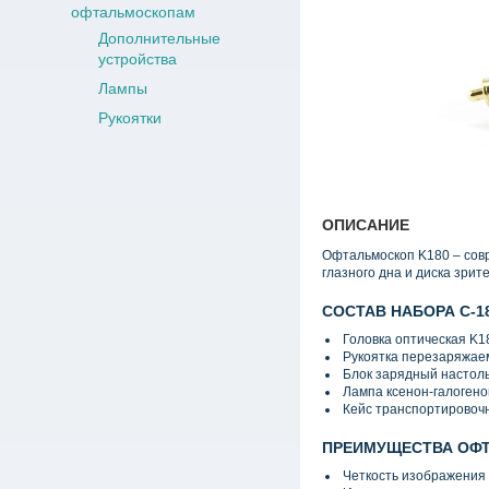
офтальмоскопам
Дополнительные
устройства
Лампы
Рукоятки
ОПИСАНИЕ
Офтальмоскоп K180 – совр
глазного дна и диска зрит
СОСТАВ НАБОРА C-18
Головка оптическая K1
Рукоятка перезаряжае
Блок зарядный настол
Лампа ксенон-галогено
Кейс транспортировоч
ПРЕИМУЩЕСТВА ОФТ
Четкость изображения 