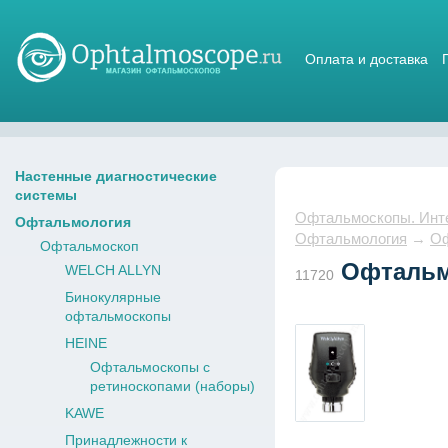
Оплата и доставка
Магазин стетоскопов
Настенные диагностические
системы
Офтальмоскопы. Интер
Офтальмология
Офтальмология
→
Оф
Офтальмоскоп
Офтальмо
WELCH ALLYN
11720
Бинокулярные
офтальмоскопы
HEINE
Офтальмоскопы с
ретиноскопами (наборы)
KAWE
Принадлежности к