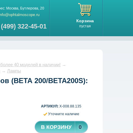
рес:
Москва
,
Бутлерова, 20
info@ophtalmoscope.ru
Корзина
 (499) 322-45-01
пустая
 более 40 моделей в наличии!
→
м
→
Лампы
ов (ВЕТА 200/ВЕТА200S):
АРТИКУЛ:
X-008.88.135
Уточните наличие
В КОРЗИНУ
0