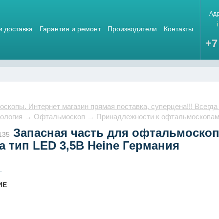
Ад
и доставка
Гарантия и ремонт
Производители
Контакты
+7
скопы. Интернет магазин прямая поставка, суперцена!!! Всегда
ология
→
Офтальмоскоп
→
Принадлежности к офтальмоскопа
Запасная часть для офтальмоскоп
135
 тип LED 3,5В Heine Германия
ИЕ