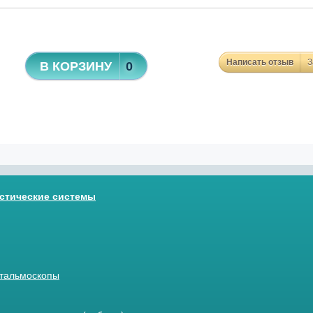
Написать отзыв
З
В КОРЗИНУ
0
стические системы
тальмоскопы