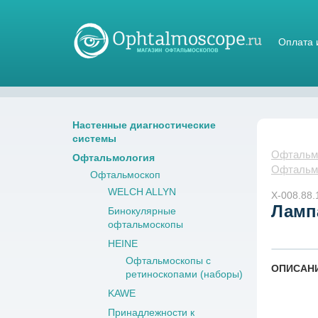
Оплата 
Магазин стетоскопов
Настенные диагностические
системы
Офтальмо
Офтальмология
Офтальм
Офтальмоскоп
WELCH ALLYN
X-008.88.
Лампа
Бинокулярные
офтальмоскопы
HEINE
Офтальмоскопы с
ОПИСАН
ретиноскопами (наборы)
KAWE
Принадлежности к