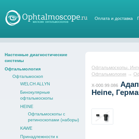
Оплата и доставка
Магазин стетоскопов
Настенные диагностические
системы
Офтальмоскопы. Интер
Офтальмология
Офтальмология
→
Оф
Офтальмоскоп
Адапт
WELCH ALLYN
X-000.99.086
Heine, Герм
Бинокулярные
офтальмоскопы
HEINE
Офтальмоскопы с
ретиноскопами (наборы)
KAWE
Принадлежности к